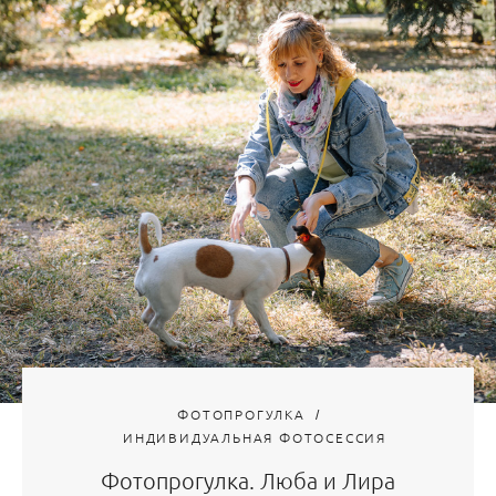
ФОТОПРОГУЛКА
ИНДИВИДУАЛЬНАЯ ФОТОСЕССИЯ
Фотопрогулка. Люба и Лира