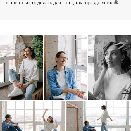
вставать и что делать для фото, так гораздо легче😅