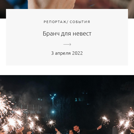
РЕПОРТАЖ/ СОБЫТИЯ
Бранч для невест
3 апреля 2022