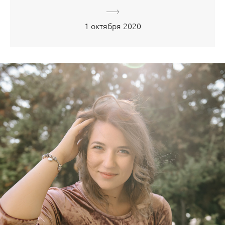
1 октября 2020