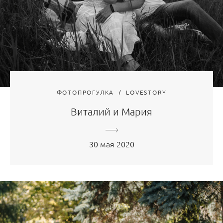
ФОТОПРОГУЛКА
LOVESTORY
Виталий и Мария
30 мая 2020