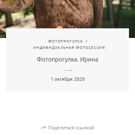
ФОТОПРОГУЛКА
ИНДИВИДУАЛЬНАЯ ФОТОСЕССИЯ
Фотопрогулка. Ирина
1 октября 2020
Поделиться ссылкой