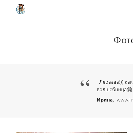
Фото
“
Лераааа!)) как
волшебница🤗 
www.in
Ирина,