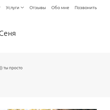
г
Услуги
Отзывы
Обо мне
Позвонить
 Сеня
)) ты просто